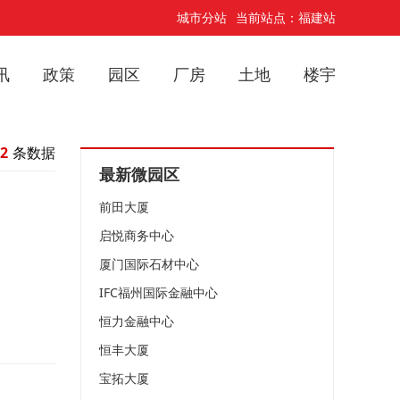
城市分站
当前站点：福建站
讯
政策
园区
厂房
土地
楼宇
2
条数据
最新微园区
前田大厦
启悦商务中心
厦门国际石材中心
IFC福州国际金融中心
恒力金融中心
恒丰大厦
宝拓大厦