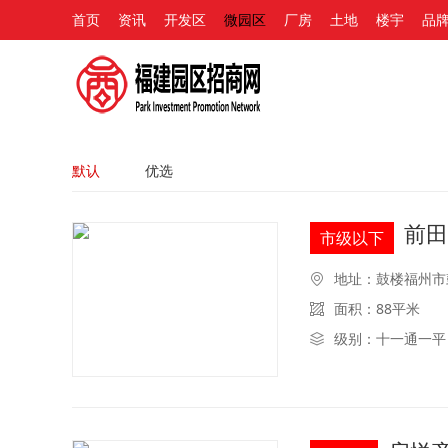
首页
资讯
开发区
微园区
厂房
土地
楼宇
品
默认
优选
前田
市级以下
地址：鼓楼福州市
面积：88平米
级别：十一通一平