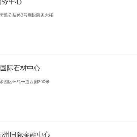
商务中心
街道公益路3号启悦商务大楼
国际石材中心
术园区环岛干道西侧200米
C福州国际金融中心