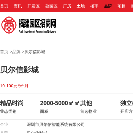
首页
资讯
开发区
微园区
厂房
土地
楼宇
品牌
项目
首页
>
品牌
>
贝尔信影城
贝尔信影城
10-100元/米·月
精品时尚
2000-5000㎡㎡
其他
独立
业态类别
面积
首选物业
开店方
企业
深圳市贝尔信智能系统有限公司
品牌
贝尔信影城