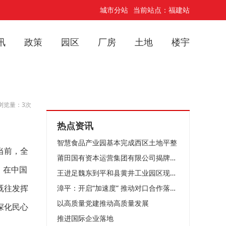
城市分站
当前站点：福建站
讯
政策
园区
厂房
土地
楼宇
浏览量：3次
热点资讯
智慧食品产业园基本完成西区土地平整
当前，全
莆田国有资本运营集团有限公司揭牌成立
，在中国
王进足魏东到平和县黄井工业园区现场办公
漳平：开启“加速度” 推动对口合作落地见效
既往发挥
以高质量党建推动高质量发展
深化民心
推进国际企业落地