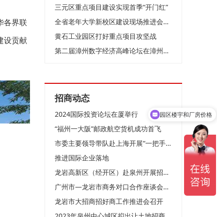
三元区重点项目建设实现首季“开门红”
全省老年大学新校区建设现场推进会在莆召开
华各界联
黄石工业园区打好重点项目攻坚战
建设贡献
第二届漳州数字经济高峰论坛在漳州跨境电商孵化园成功举办
招商动态
2024国际投资论坛在厦举行
园区楼宇和厂房价格
园区优惠政策
“福州一大阪”邮政航空货机成功首飞
市委主要领导带队赴上海开展“一把手”招商活动
推进国际企业落地
龙岩高新区（经开区）赴泉州开展招商考察
广州市—龙岩市商务对口合作座谈会在龙岩举行
龙岩市大招商招好商工作推进会召开
2023年泉州中心城区拟出让土地招商推介会圆满举行