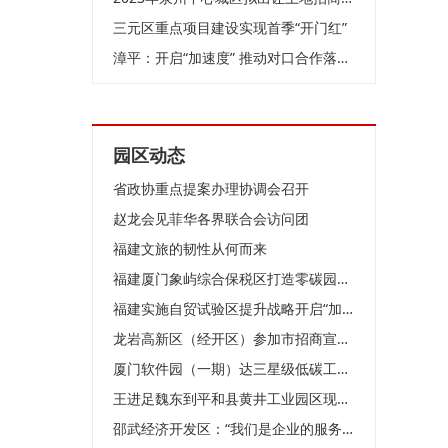
三元区重点项目建设实现首季“开门红”
漳平：开启“加速度” 推动对口合作落地见效
园区动态
省政协重点提案办理协调会召开
赵龙会见菲华各界联合会访问团
福建文旅的韧性从何而来
福建厦门象屿综合保税区打造零碳园区—降碳亦降本 增绿也增效
福建实施自贸试验区提升战略开启“加速度”
龙岩高新区（经开区）参加市招商宣传推介官评选活动获得一金一银
厦门软件园（一期）达三星级低碳工业园区标准
王进足魏东到平和县黄井工业园区现场办公
邵武经济开发区：“我们是企业的服务员”