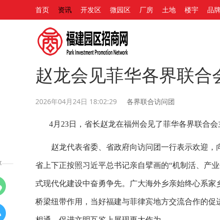
首页
资讯
开发区
微园区
厂房
土地
楼宇
品
赵龙会见菲华各界联合
2026年04月24日 18:02:29
各界联合访问团
4月23日，省长赵龙在福州会见了菲华各界联合会
赵龙代表省委、省政府向访问团一行表示欢迎，向
享
省上下正按照习近平总书记亲自擘画的“机制活、产
式现代化建设中奋勇争先。广大海外乡亲始终心系家
桥梁纽带作用，当好福建与菲律宾地方交流合作的促
相通、促进文明互鉴上展现更大作为。