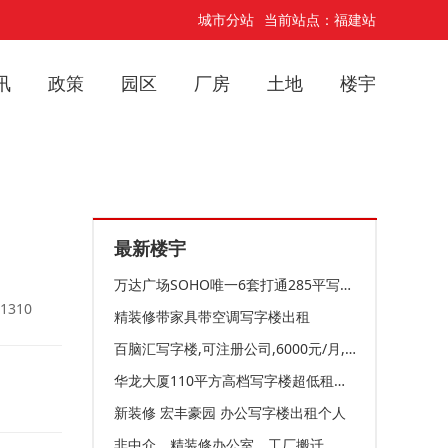
城市分站
当前站点：福建站
讯
政策
园区
厂房
土地
楼宇
最新楼宇
万达广场SOHO唯一6套打通285平写字楼出租一一推荐高档装
1310
精装修带家具带空调写字楼出租
百脑汇写字楼,可注册公司,6000元/月,带办公桌
华龙大厦110平方高档写字楼超低租仅租6050元
新装修 宏丰豪园 办公写字楼出租个人
非中介。精装修办公室。工厂搬迁。办公室转让!