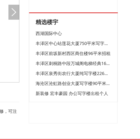
精选楼宇
西湖国际中心
丰泽区中心站莲花大厦750平米写字楼出租
丰泽区前坂新村西区商住楼96平米招租
丰泽区刺桐路中段万城阁电梯经典160平米写字楼招租
丰泽区泉秀街农行大厦纯写字楼226平米招租
海沧区沧虹路创业大厦写字楼90平米招租
新装修 宏丰豪园 办公写字楼出租个人
修，可注