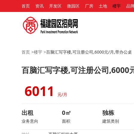
首页
资讯
开发区
微园区
厂房
土地
楼宇
品
首页
>
楼宇
>
百脑汇写字楼,可注册公司,6000元/月,带办公桌
百脑汇写字楼,可注册公司,6000
6011
元/月
出租
0㎡
独栋
业务意向
面积
建筑类别