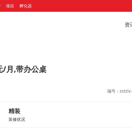
牌
项目
孵化器
资
元/月,带办公桌
编号：zstzly-
精装
装修状况