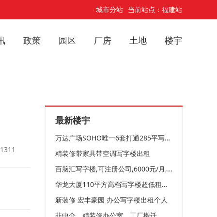
城市分站
当前站点：福建站
讯
政策
园区
厂房
土地
楼宇
最新楼宇
万达广场SOHO唯一6套打通285平写字楼出租一一推荐高档装
1311
精装修带家具带空调写字楼出租
百脑汇写字楼,可注册公司,6000元/月,带办公桌
华龙大厦110平方高档写字楼超低租仅租6050元
新装修 宏丰豪园 办公写字楼出租个人
非中介。精装修办公室。工厂搬迁。办公室转让!