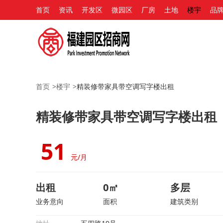
首页
资讯
开发区
微园区
厂房
土地
楼宇
品
首页
>
楼宇
>
精装修带家具带空调写字楼出租
精装修带家具带空调写字楼出租
51
元/月
出租
0㎡
多层
业务意向
面积
建筑类别