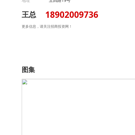
地址
五四路19号
18902009736
王总
更多信息，请关注招商投资网！
图集