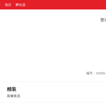
牌
项目
孵化器
资
编号：zstzly-
精装
装修状况