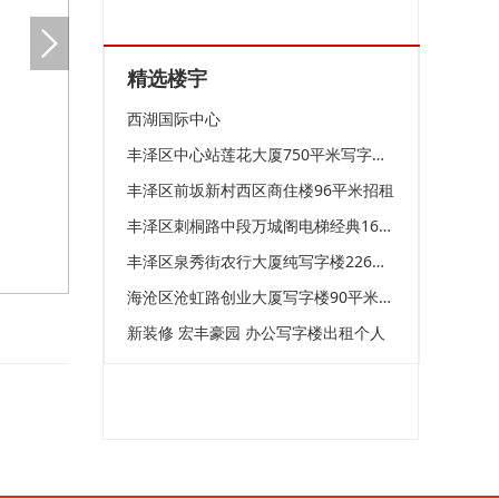
精选楼宇
西湖国际中心
丰泽区中心站莲花大厦750平米写字楼出租
丰泽区前坂新村西区商住楼96平米招租
丰泽区刺桐路中段万城阁电梯经典160平米写字楼招租
丰泽区泉秀街农行大厦纯写字楼226平米招租
海沧区沧虹路创业大厦写字楼90平米招租
新装修 宏丰豪园 办公写字楼出租个人